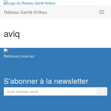
Réseau Santé Kirikou
Toggl
naviga
aviq
Retrouvez-nous sur
Contacter le Réseau
S'abonner à la newsletter
Votre
adresse
email
Devenir membre du Réseau