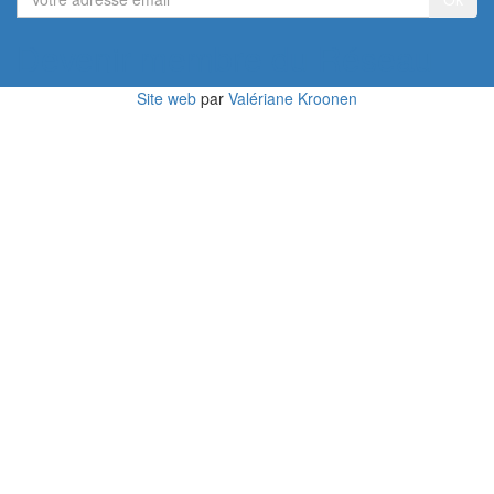
adresse
email
Devenir membre du Réseau
Site web
par
Valériane Kroonen