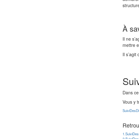
structur
À sa
Il ne s’
mettre e
Il s’agi
Suiv
Dans ce 
Vous y t
SuiviDesDi
Retrou
1.SuiviDes
2.SuiviDes