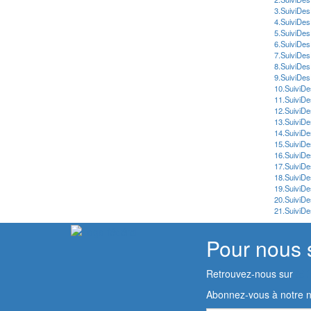
3.SuiviDes
4.SuiviDes
5.SuiviDes
6.SuiviDes
7.SuiviDes
8.SuiviDes
9.SuiviDes
10.SuiviDe
11.SuiviDe
12.SuiviDe
13.SuiviD
14.SuiviDe
15.SuiviDe
16.SuiviDe
17.SuiviD
18.SuiviDe
19.SuiviDe
20.SuiviDe
21.SuiviDe
Pour nous 
Retrouvez-nous sur
Abonnez-vous à notre n