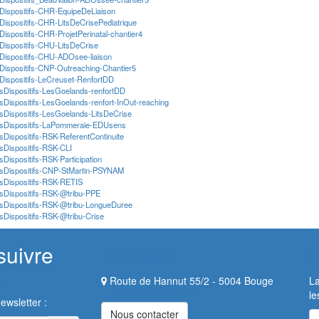
Dispositifs-CHR-EquipeDeLiaison
Dispositifs-CHR-LitsDeCrisePediatrique
Dispositifs-CHR-ProjetPerinatal-chantier4
Dispositifs-CHU-LitsDeCrise
Dispositifs-CHU-ADOsee-liaison
Dispositifs-CNP-Outreaching-Chantier5
Dispositifs-LeCreuset-RenfortDD
sDispositifs-LesGoelands-renfortDD
sDispositifs-LesGoelands-renfort-InOut-reaching
sDispositifs-LesGoelands-LitsDeCrise
esDispositifs-LaPommeraie-EDUsens
sDispositifs-RSK-ReferentContinuite
sDispositifs-RSK-CLI
sDispositifs-RSK-Participation
esDispositifs-CNP-StMartin-PSYNAM
sDispositifs-RSK-RETIS
sDispositifs-RSK-@tribu-PPE
sDispositifs-RSK-@tribu-LongueDuree
sDispositifs-RSK-@tribu-Crise
suivre
Contact
Route de Hannut 55/2 - 5004 Bouge
La
liaison@kirikou.be
le
ewsletter :
Nous contacter