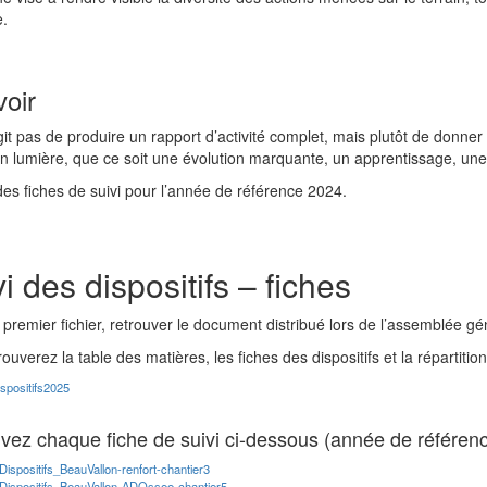
e.
voir
agit pas de produire un rapport d’activité complet, mais plutôt de donne
n lumière, que ce soit une évolution marquante, un apprentissage, une d
t des fiches de suivi pour l’année de référence 2024.
i des dispositifs – fiches
premier fichier, retrouver le document distribué lors de l’assemblée gé
rouverez la table des matières, les fiches des dispositifs et la répartitio
spositifs2025
vez chaque fiche de suivi ci-dessous (année de référen
Dispositifs_BeauVallon-renfort-chantier3
Dispositifs_BeauVallon-ADOssee-chantier5