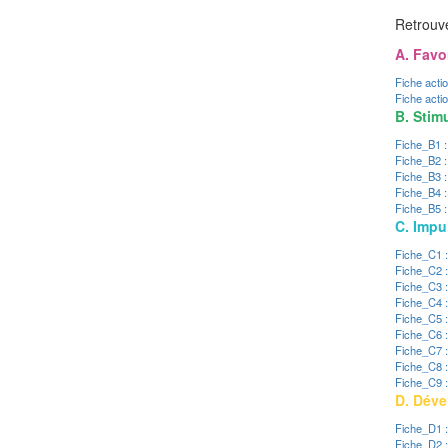
Retrouve
A. Favo
Fiche actio
Fiche actio
B. Stim
Fiche_B1 : 
Fiche_B2 
Fiche_B3 :
Fiche_B4 :
Fiche_B5 
C. Impu
Fiche_C1 :
Fiche_C2 :
Fiche_C3 :
Fiche_C4 :
Fiche_C5 :
Fiche_C6 :
Fiche_C7 :
Fiche_C8 :
Fiche_C9 :
D. Déve
Fiche_D1 : 
Fiche_D2 : 