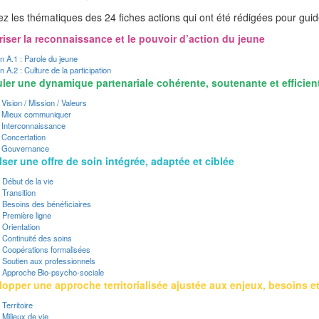
z les thématiques des 24 fiches actions qui ont été rédigées pour guide
riser la reconnaissance et le pouvoir d’action du jeune
n A.1 : Parole du jeune
n A.2 : Culture de la participation
uler une dynamique partenariale cohérente, soutenante et efficien
Vision / Mission / Valeurs
: Mieux communiquer
 Interconnaissance
 Concertation
: Gouvernance
lser une offre de soin intégrée, adaptée et ciblée
 Début de la vie
 Transition
 Besoins des bénéficiaires
 Première ligne
 Orientation
 Continuité des soins
 Coopérations formalisées
 Soutien aux professionnels
 Approche Bio-psycho-sociale
lopper une approche territorialisée ajustée aux enjeux, besoins et
Territoire
Milieux de vie