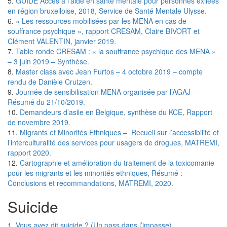
5.
GUIDE Accès à l’aide en santé mentale pour personnes exilées
en région bruxelloise, 2018, Service de Santé Mentale Ulysse.
6.
« Les ressources mobilisées par les MENA en cas de
souffrance psychique », rapport CRESAM, Claire BIVORT et
Clément VALENTIN, janvier 2019.
7.
Table ronde CRESAM : « la souffrance psychique des MENA »
– 3 juin 2019 – Synthèse.
8.
Master class avec Jean Furtos – 4 octobre 2019 – compte
rendu de Danièle Crutzen.
9.
Journée de sensibilisation MENA organisée par l’AGAJ –
Résumé du 21/10/2019.
10.
Demandeurs d’asile en Belgique, synthèse du KCE, Rapport
de novembre 2019.
11.
Migrants et Minorités Ethniques – Recueil sur l’accessibilité et
l’interculturalité des services pour usagers de drogues, MATREMI,
rapport 2020.
12.
Cartographie et amélioration du traitement de la toxicomanie
pour les migrants et les minorités ethniques, Résumé :
Conclusions et recommandations, MATREMI, 2020.
Suicide
1.
Vous avez dit suicide ? (Un pass dans l’impasse)