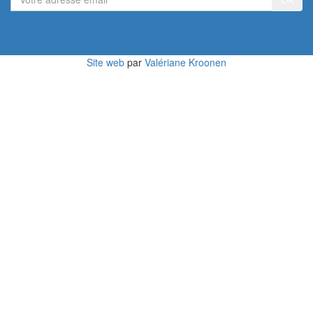
adresse
email
Devenir membre du Réseau
Site web
par
Valériane Kroonen