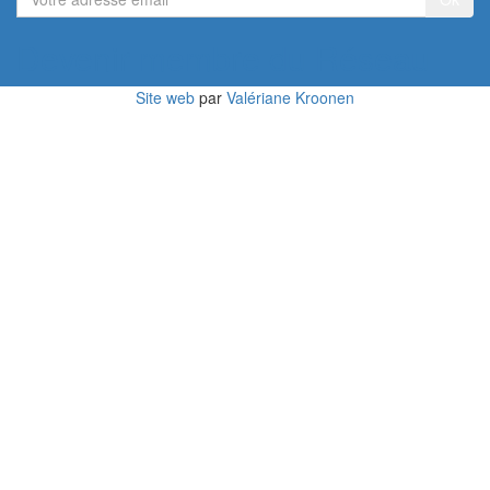
adresse
email
Devenir membre du Réseau
Site web
par
Valériane Kroonen