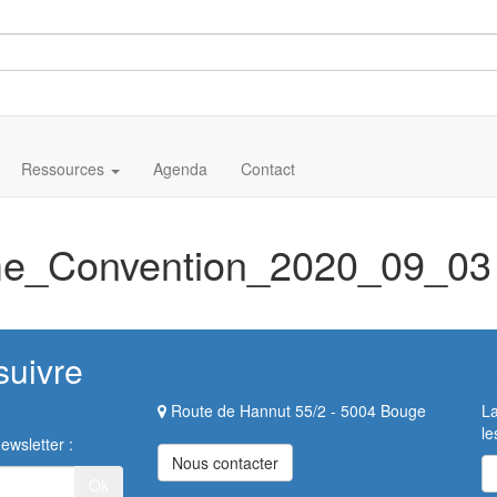
Ressources
Agenda
Contact
me_Convention_2020_09_03
suivre
Contact
Route de Hannut 55/2 - 5004 Bouge
La
liaison@kirikou.be
le
ewsletter :
Nous contacter