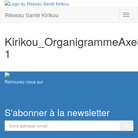
Réseau Santé Kirikou
Toggl
naviga
Kirikou_OrganigrammeAxe
1
Retrouvez-nous sur
Contacter le Réseau
S'abonner à la newsletter
Votre
adresse
email