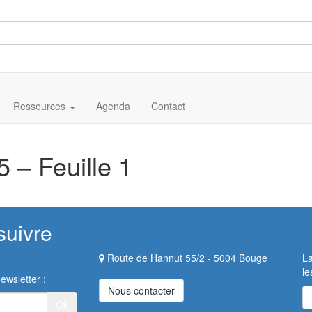
Ressources
Agenda
Contact
 – Feuille 1
suivre
Contact
Route de Hannut 55/2 - 5004 Bouge
La
liaison@kirikou.be
le
ewsletter :
Nous contacter