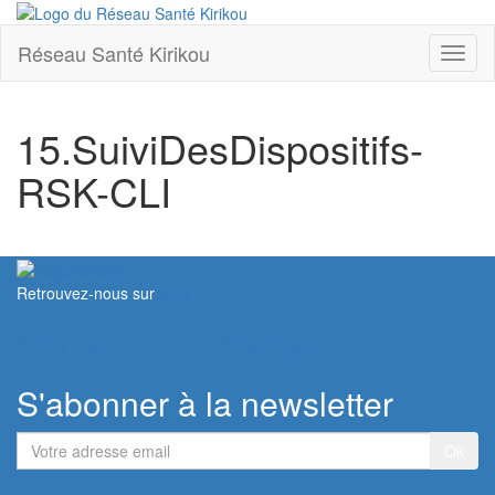
Réseau Santé Kirikou
Toggl
naviga
15.SuiviDesDispositifs-
RSK-CLI
Retrouvez-nous sur
Contacter le Réseau
S'abonner à la newsletter
Votre
adresse
email