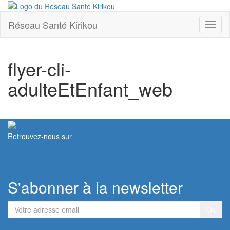
Réseau Santé Kirikou
Toggl
naviga
flyer-cli-
adulteEtEnfant_web
Retrouvez-nous sur
Contacter le Réseau
S'abonner à la newsletter
Votre
adresse
email