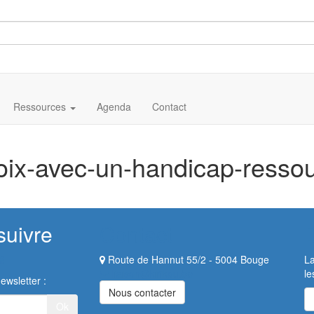
Ressources
Agenda
Contact
hoix-avec-un-handicap-resso
suivre
Contact
Route de Hannut 55/2 - 5004 Bouge
La
liaison@kirikou.be
le
ewsletter :
Nous contacter