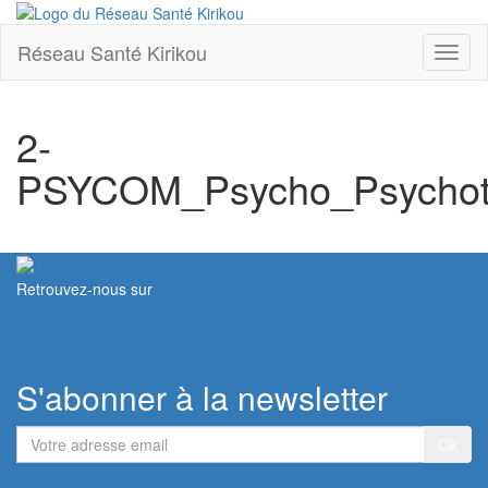
Réseau Santé Kirikou
Toggl
naviga
2-
PSYCOM_Psycho_Psychot
Retrouvez-nous sur
Contacter le Réseau
S'abonner à la newsletter
Votre
adresse
email