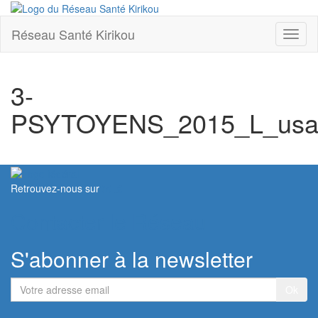
Réseau Santé Kirikou
Toggl
naviga
3-
PSYTOYENS_2015_L_usage
Retrouvez-nous sur
Contacter le Réseau
S'abonner à la newsletter
Votre
adresse
email