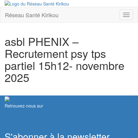
Réseau Santé Kirikou
Toggl
naviga
asbl PHENIX –
Recrutement psy tps
partiel 15h12- novembre
2025
Retrouvez-nous sur
Contacter le Réseau
S'abonner à la newsletter