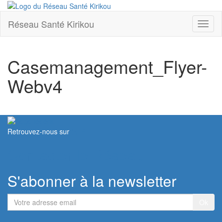
Réseau Santé Kirikou
Toggl
naviga
Casemanagement_Flyer-
Webv4
Retrouvez-nous sur
Contacter le Réseau
S'abonner à la newsletter
Votre
adresse
email