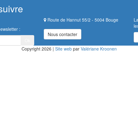
suivre
Contact
Route de Hannut 55/2 - 5004 Bouge
La
liaison@kirikou.be
le
ewsletter :
Nous contacter
Copyright 2026
|
Site web
par
Valériane Kroonen