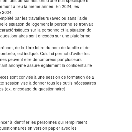
gement des personnes lors d’une nuit spécifique et
brement a lieu la même année. En 2024, les
e 2024.
mplété par les travailleurs (avec ou sans l’aide
lle situation de logement la personne se trouvait
caractéristiques sur la personne et la situation de
es questionnaires sont encodés sur une plateforme
rénom, de la 1ère lettre du nom de famille et de
ombrée, est indiqué. Celui-ci permet d’éviter les
onnes peuvent être dénombrées par plusieurs
ifiant anonyme assure également la confidentialité
vices sont conviés à une session de formation de 2
e session vise à donner tous les outils nécessaires
es (ex. encodage du questionnaire).
ncer à identifier les personnes qui rempliraient
questionnaires en version papier avec les