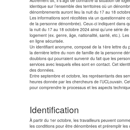
Autrement dit, il s’agit de connaître la situation de lo
identique sur l’ensemble des territoires où un dénom
dénombrements auront lieu la nuit du 17 au 18 octobr
Les informations sont récoltées via un questionnaire co
de la personne dénombrée). Ceux-ci indiquent dans que
la nuit du 17 au 18 octobre 2024 ainsi qu’une série de 
logement (ex. genre, âge, nationalité, santé, etc.). L
en ligne sécurisée.
Un identifiant anonyme, composé de la 1ère lettre du p
la dernière lettre du nom de famille de la personne dén
doublons qui pourraient survenir du fait que les pers
services avec lesquels elles sont en contact. Cet ident
des données.
Entre septembre et octobre, les représentants des ser
heures donnée par les chercheurs de l’UCLouvain. Cett
pour comprendre le processus et les aspects techniqu
Identification
À partir du 1er octobre, les travailleurs peuvent comme
les conditions pour être dénombrées et préremplir les 