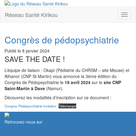
Réseau Santé Kirikou
Toggl
naviga
Congrès de pédopsychiatrie
Publié le
8 janvier 2024
SAVE THE DATE !
L’équipe de liaison : Okapi (Pédiatrie du CHRSM – site Meuse) et
Athanor (CNP St-Martin) vous annonce la 3ème édition du
Congrès de Pédopsychiatrie le
19 avril 2024
sur le
site CNP
Saint-Martin à Dave
(Namur).
Découvrez les modalités d’inscription sur ce document :
Congres-Pedopsychiatrie-invitation
Télécharger
Retrouvez-nous sur
Contacter le Réseau