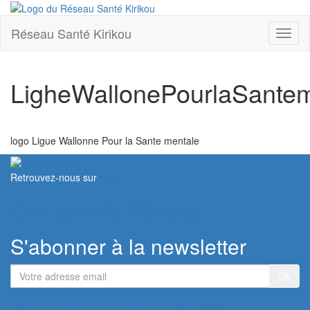
Réseau Santé Kirikou
Toggl
naviga
LigheWallonePourlaSantem
logo Ligue Wallonne Pour la Sante mentale
Retrouvez-nous sur
Contacter le Réseau
S'abonner à la newsletter
Votre
adresse
email