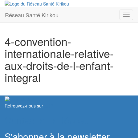
Réseau Santé Kirikou
Toggl
naviga
4-convention-
internationale-relative-
aux-droits-de-l-enfant-
integral
Retrouvez-nous sur
Contacter le Réseau
S'abonner à la newsletter