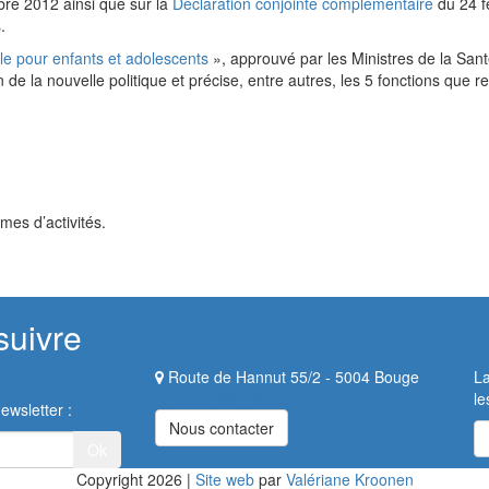
e 2012 ainsi que sur la
Déclaration conjointe complémentaire
du 24 fé
.
le pour enfants et adolescents
», approuvé par les Ministres de la Santé
n de la nouvelle politique et précise, entre autres, les 5 fonctions que r
mes d’activités.
suivre
Contact
Route de Hannut 55/2 - 5004 Bouge
La
liaison@kirikou.be
le
ewsletter :
Nous contacter
Copyright 2026
|
Site web
par
Valériane Kroonen